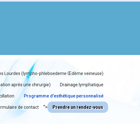
s Lourdes (lympho-phleboedeme Œdème veineuse)
tion après une chirurgie)
Drainage lymphatique
illation
Programme d'esthétique personnalisé
">
rmulaire de contact
Prendre un rendez-vous