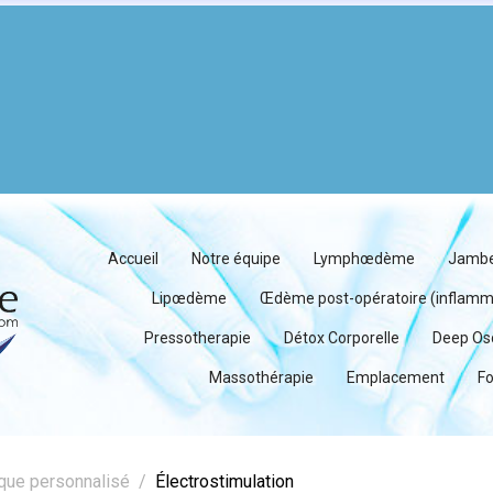
Accueil
Notre équipe
Lymphœdème
Jambe
Lipœdème
Œdème post-opératoire (inflamma
Pressotherapie
Détox Corporelle
Deep Osc
Massothérapie
Emplacement
Fo
que personnalisé
Électrostimulation