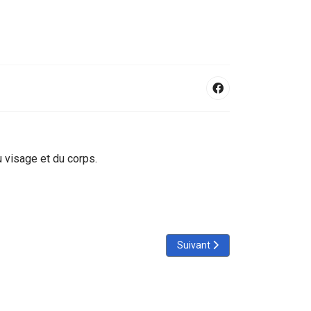
u visage et du corps.
Article suivant : Pressothérapi
Suivant