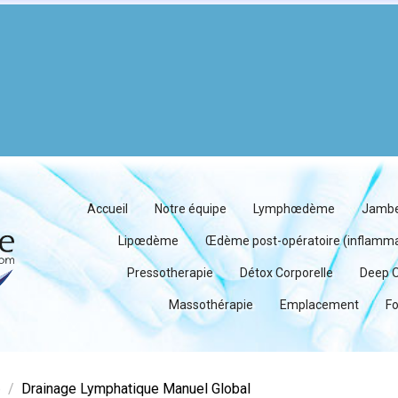
Accueil
Notre équipe
Lymphœdème
Jambe
Lipœdème
Œdème post-opératoire (inflammat
Pressotherapie
Détox Corporelle
Deep O
Massothérapie
Emplacement
Fo
e
Drainage Lymphatique Manuel Global