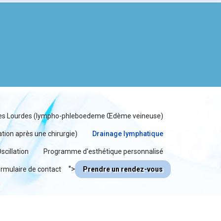
s Lourdes (lympho-phleboedeme Œdème veineuse)
ion après une chirurgie)
Drainage lymphatique
scillation
Programme d'esthétique personnalisé
">
rmulaire de contact
Prendre un rendez-vous