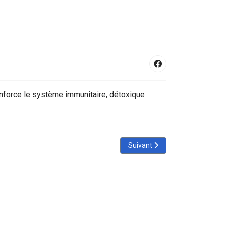
enforce le système immunitaire, détoxique
Article suivant : Drainage Lym
Suivant