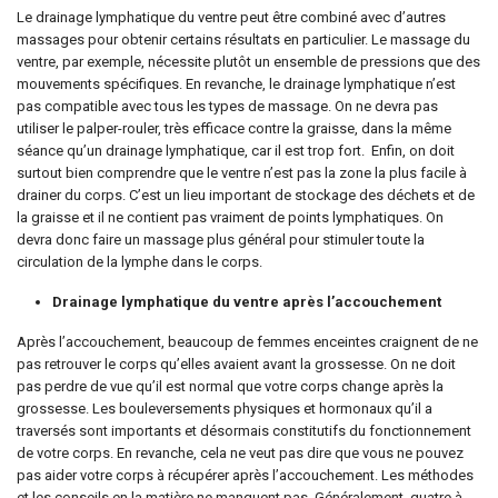
Le drainage lymphatique du ventre peut être combiné avec d’autres
massages pour obtenir certains résultats en particulier. Le massage du
ventre, par exemple, nécessite plutôt un ensemble de pressions que des
mouvements spécifiques. En revanche, le drainage lymphatique n’est
pas compatible avec tous les types de massage. On ne devra pas
utiliser le palper-rouler, très efficace contre la graisse, dans la même
séance qu’un drainage lymphatique, car il est trop fort.
Enfin, on doit
surtout bien comprendre que le ventre n’est pas la zone la plus facile à
drainer du corps. C’est un lieu important de stockage des déchets et de
la graisse et il ne contient pas vraiment de points lymphatiques. On
devra donc faire un massage plus général pour stimuler toute la
circulation de la lymphe dans le corps.
Drainage lymphatique du ventre après l’accouchement
Après l’accouchement, beaucoup de femmes enceintes craignent de ne
pas retrouver le corps qu’elles avaient avant la grossesse. On ne doit
pas perdre de vue qu’il est normal que votre corps change après la
grossesse. Les bouleversements physiques et hormonaux qu’il a
traversés sont importants et désormais constitutifs du fonctionnement
de votre corps. En revanche, cela ne veut pas dire que vous ne pouvez
pas aider votre corps à récupérer après l’accouchement. Les méthodes
et les conseils en la matière ne manquent pas. Généralement, quatre à